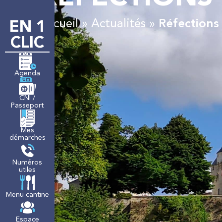
Accueil
»
Actualités
»
Réfections 
EN 1
LA MAIRIE
M
CLIC
Agenda
CNI /
Passeport
Mes
démarches
Numéros
utiles
Menu cantine
Espace