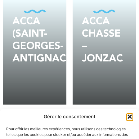
ACCA
ACCA
(SAINT-
CHASSE
GEORGES-
–
ANTIGNAC)
JONZAC
EN SAVOIR PLUS
EN SAVOIR PLUS
1
2
3
4
5
6
7
8
9
10
11
Gérer le consentement
Pour offrir les meilleures expériences, nous utilisons des technologies
12
13
14
15
16
17
>
telles que les cookies pour stocker et/ou accéder aux informations des