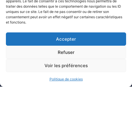
appareils. Le fait de consentir à ces technologies nous permettra de
traiter des données telles que le comportement de navigation ou les ID
uniques sur ce site. Le fait de ne pas consentir ou de retirer son
consentement peut avoir un effet négatif sur certaines caractéristiques
et fonctions.
Accepter
Refuser
Voir les préférences
MAIRIE DE JONZAC
3 rue du Château - 17500 JONZAC
Politique de cookies
05 46 48 04 11
Contactez nous !
Nos horaires d'ouverture
Du lundi au jeudi :
de 8h30 à 12h30 et de 14h à 17h30