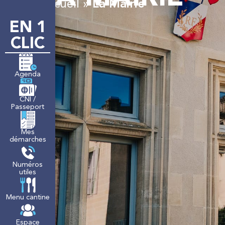
Accueil
»
La Mairie
EN 1
LA MAIRIE
M
CLIC
Agenda
CNI /
Passeport
Mes
démarches
Numéros
utiles
Menu cantine
Espace