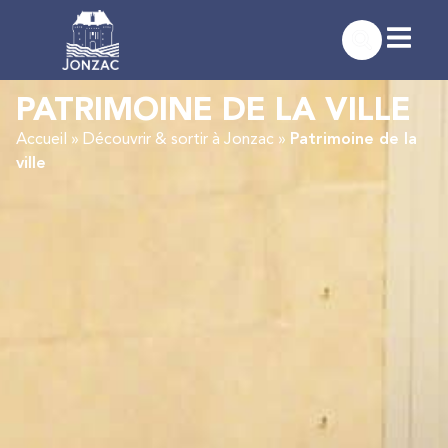
PATRIMOINE DE LA VILLE
Accueil
»
Découvrir & sortir à Jonzac
»
Patrimoine de la
ville