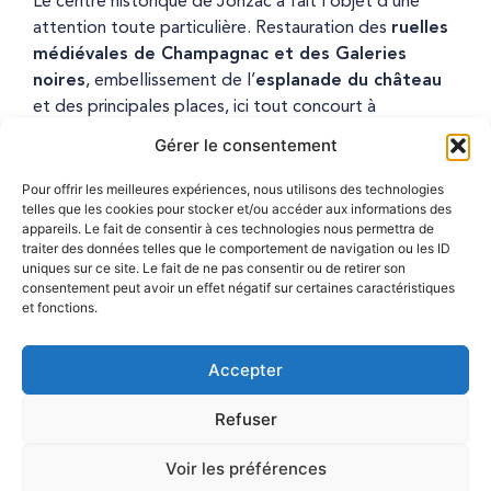
Le centre historique de Jonzac a fait l’objet d’une
attention toute particulière. Restauration des
ruelles
médiévales de Champagnac et des Galeries
noires
, embellissement de l’
esplanade du château
et des principales places, ici tout concourt à
l’enchantement.
Gérer le consentement
Pour offrir les meilleures expériences, nous utilisons des technologies
telles que les cookies pour stocker et/ou accéder aux informations des
appareils. Le fait de consentir à ces technologies nous permettra de
traiter des données telles que le comportement de navigation ou les ID
LES
MOULINS
uniques sur ce site. Le fait de ne pas consentir ou de retirer son
consentement peut avoir un effet négatif sur certaines caractéristiques
et fonctions.
La ville a restauré deux moulins : Le moulin à vent du
Accepter
Cluzelet et le moulin à eau de chez Bret.
Tous deux sont en fonctionnement : ils produisent
Refuser
respectivement de la farine et de l’huile de noix.
Voir les préférences
Les meuniers vous les font visiter toute l’année, et