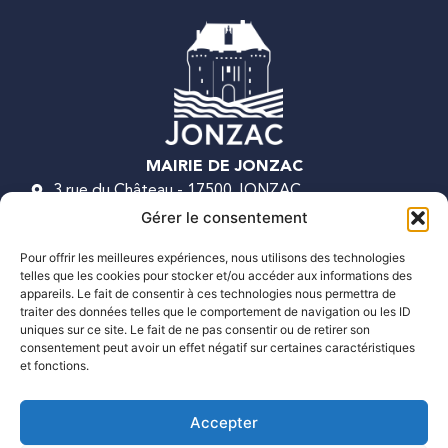
MAIRIE DE JONZAC
3 rue du Château - 17500 JONZAC
Gérer le consentement
05 46 48 04 11
Pour offrir les meilleures expériences, nous utilisons des technologies
Contactez nous !
telles que les cookies pour stocker et/ou accéder aux informations des
appareils. Le fait de consentir à ces technologies nous permettra de
traiter des données telles que le comportement de navigation ou les ID
Nos horaires d'ouverture
uniques sur ce site. Le fait de ne pas consentir ou de retirer son
Du lundi au jeudi :
consentement peut avoir un effet négatif sur certaines caractéristiques
de 8h30 à 12h30 et de 14h à 17h30
et fonctions.
Le vendredi :
Accepter
de 8h30 à 12h30 et de 14h à 17h