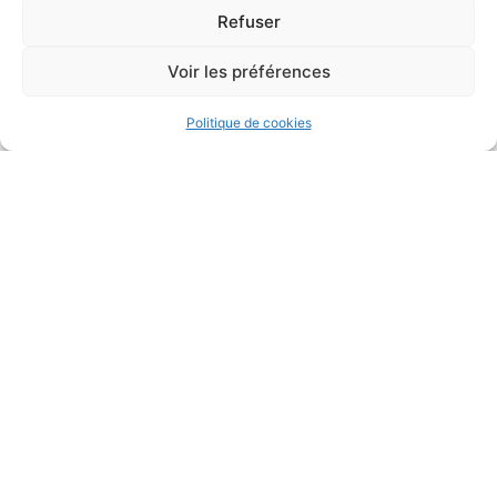
Refuser
Voir les préférences
2025 © Propulsé
Accessibilité
Plan du
Mentions
Confidentialité
par Utopia
site
légales
Politique de cookies