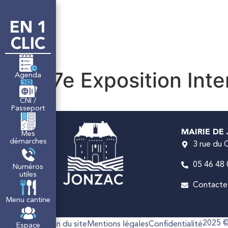
contenu
principal
EN 1
LA MAIRIE
M
CLIC
7e Exposition Inte
Agenda
CNI /
Passeport
MAIRIE DE
Mes
démarches
3 rue du
05 46 48 
Numéros
utiles
Contactez
Menu cantine
2025 ©
Accessibilité
Plan du site
Mentions légales
Confidentialité
Espace