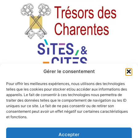
Gérer le consentement
Pour offrir les meilleures expériences, nous utilisons des technologies
telles que les cookies pour stocker et/ou accéder aux informations des
appareils. Le fait de consentir à ces technologies nous permettra de
traiter des données telles que le comportement de navigation ou les ID
uniques sur ce site. Le fait de ne pas consentir ou de retirer son
consentement peut avoir un effet négatif sur certaines caractéristiques
et fonctions.
Accepter