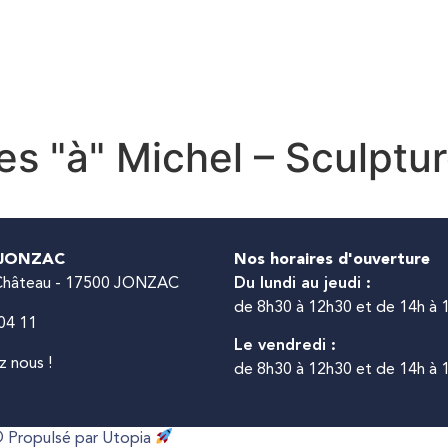
ON QUOTIDIEN
DÉCOUVRIR ET SORTIR À JONZ
les "à" Michel – Sculptur
 JONZAC
Nos horaires d'ouverture
 Château - 17500 JONZAC
Du lundi au jeudi :
de 8h30 à 12h30 et de 14h à 
04 11
Le vendredi :
 nous !
de 8h30 à 12h30 et de 14h à 
 Propulsé par Utopia