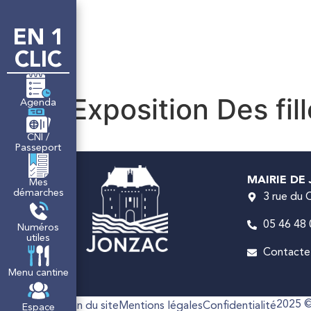
contenu
principal
EN 1
LA MAIRIE
M
CLIC
Exposition Des fil
Agenda
CNI /
Passeport
MAIRIE DE
Mes
démarches
3 rue du
05 46 48 
Numéros
utiles
Contactez
Menu cantine
2025 ©
Accessibilité
Plan du site
Mentions légales
Confidentialité
Espace