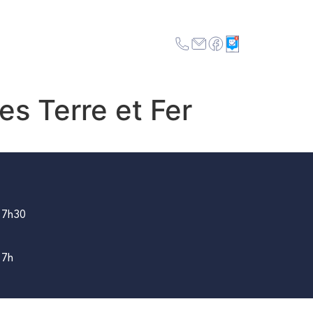
AC
MES DÉMARCHES
es Terre et Fer
17h30
17h