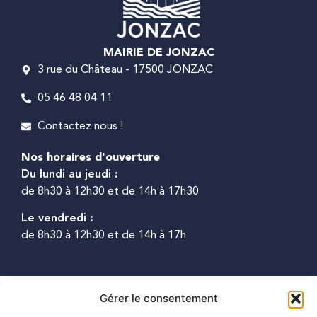
MAIRIE DE JONZAC
3 rue du Château - 17500 JONZAC
05 46 48 04 11
Contactez nous !
Nos horaires d'ouverture
Du lundi au jeudi :
de 8h30 à 12h30 et de 14h à 17h30
Le vendredi :
de 8h30 à 12h30 et de 14h à 17h
Gérer le consentement
2025 © Propulsé
Accessibilité
Plan du
Mentions
Confidentialité
par Utopia