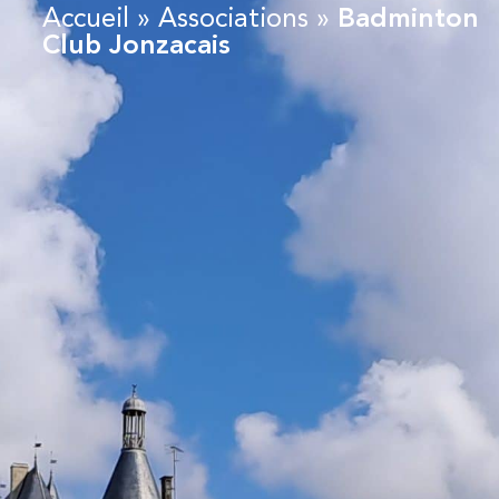
Accueil
»
Associations
»
Badminton
Club Jonzacais