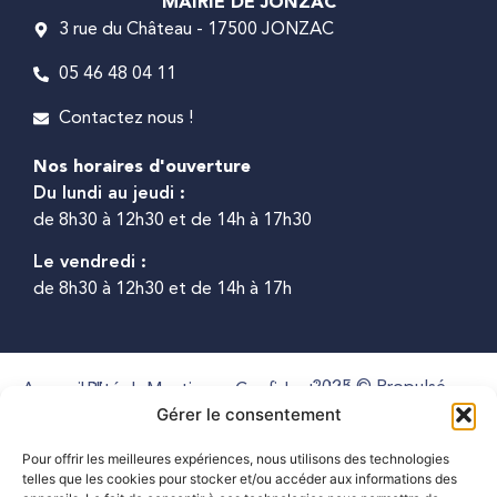
MAIRIE DE JONZAC
3 rue du Château - 17500 JONZAC
05 46 48 04 11
Contactez nous !
Nos horaires d'ouverture
Du lundi au jeudi :
de 8h30 à 12h30 et de 14h à 17h30
Le vendredi :
de 8h30 à 12h30 et de 14h à 17h
2025 © Propulsé
Accessibilité
Plan du
Mentions
Confidentialité
Gérer le consentement
par Utopia
site
légales
Pour offrir les meilleures expériences, nous utilisons des technologies
telles que les cookies pour stocker et/ou accéder aux informations des