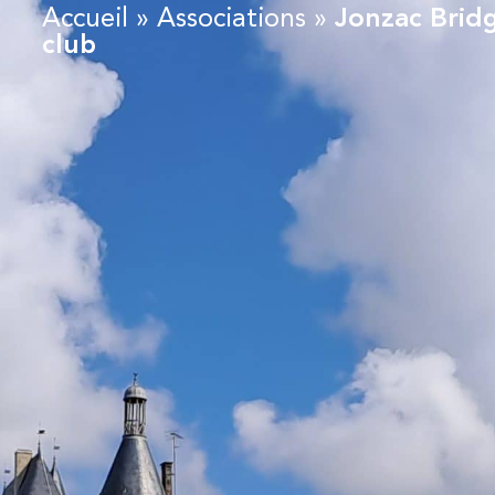
Accueil
»
Associations
»
Jonzac Brid
club