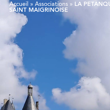
Accueil
»
Associations
»
LA PETANQ
SAINT MAIGRINOISE