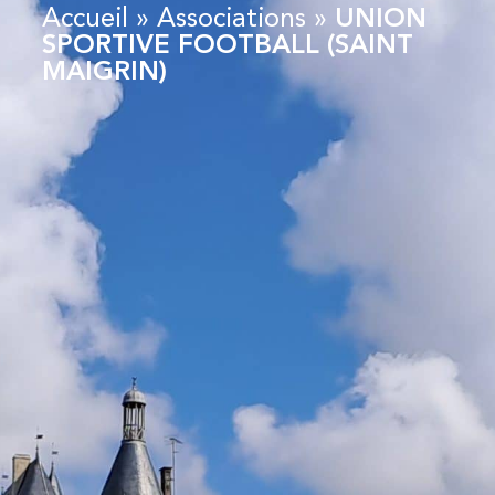
Accueil
»
Associations
»
UNION
SPORTIVE FOOTBALL (SAINT
MAIGRIN)