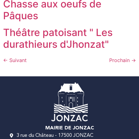
Chasse aux oeufs de
Pâques
Théâtre patoisant " Les
durathieurs d'Jhonzat"
←
Suivant
Prochain
→
MAIRIE DE JONZAC
3 rue du Château - 17500 JONZAC