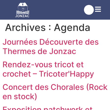
contenu
principal
Archives :
Agenda
Journées Découverte des
Thermes de Jonzac
Rendez-vous tricot et
crochet – Tricoter'Happy
Concert des Chorales (Rock
en stock)
Exposition patchwork et